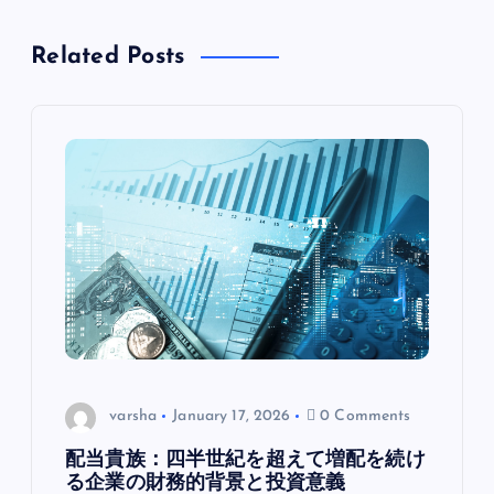
n
Related Posts
a
v
i
g
a
t
i
varsha
January 17, 2026
0 Comments
o
配当貴族：四半世紀を超えて増配を続け
る企業の財務的背景と投資意義