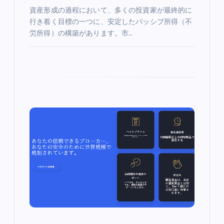
n
資産形成の過程において、多くの投資家が最終的に
行き着く目標の一つに、安定したパッシブ所得（不
労所得）の構築があります。市…