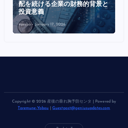
配を続ける企業の財務的背景と
投資意義
varsha
January 17, 2026
Copyright © 2026 産後の垂れ胸予防センタ | Powered by
Taremune-Yobou
|
Guestpost@geniusupdates.com