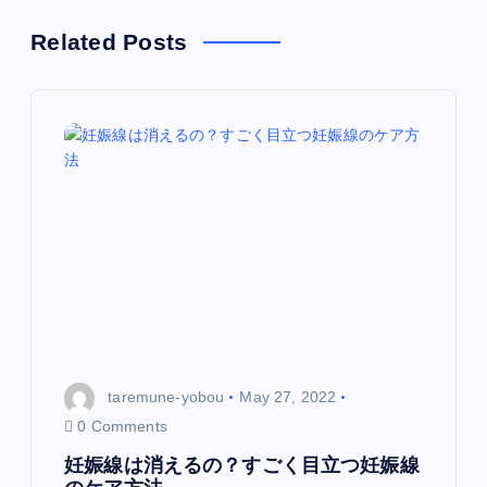
a
Related Posts
v
i
g
a
t
i
o
taremune-yobou
May 27, 2022
0 Comments
n
妊娠線は消えるの？すごく目立つ妊娠線