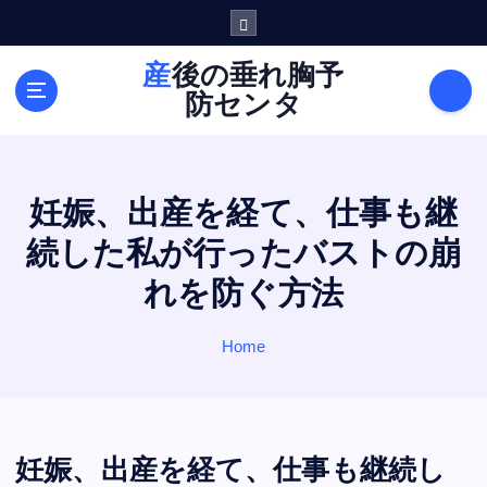
S
k
i
産後の垂れ胸予
p
防センタ
t
o
c
o
妊娠、出産を経て、仕事も継
n
t
続した私が行ったバストの崩
e
れを防ぐ方法
n
t
Home
妊娠、出産を経て、仕事も継続し