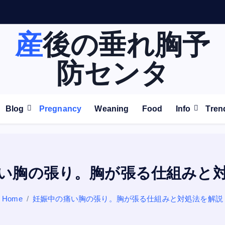
紀
を
超
え
て
増
産後の垂れ胸予
防センタ
Blog
Pregnancy
Weaning
Food
Info
Tren
い胸の張り。胸が張る仕組みと
Home
妊娠中の痛い胸の張り。胸が張る仕組みと対処法を解説