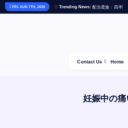
S
Trending News:
配
当
貴
族
：
四
半
世
FRI. AUG 7TH, 2026
k
i
p
t
o
c
o
Contact Us
Home
n
t
e
n
t
妊娠中の痛