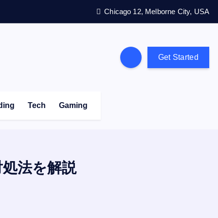
Chicago 12, Melborne City, USA
Get Started
ding
Tech
Gaming
対処法を解説