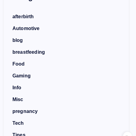
afterbirth
Automotive
blog
breastfeeding
Food
Gaming
Info
Misc
pregnancy
Tech
Tipes