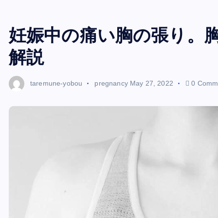
妊娠中の痛い胸の張り。
解説
taremune-yobou
pregnancy
May 27, 2022
0 Comm