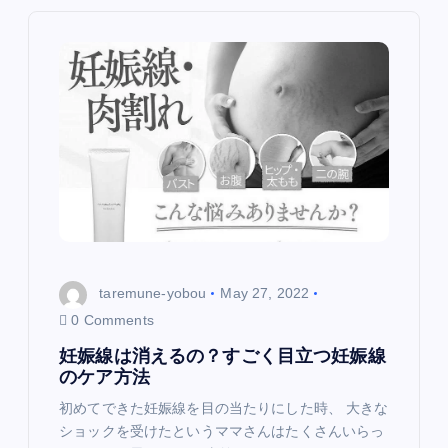
v
i
g
a
t
i
taremune-yobou
May 27, 2022
o
0 Comments
妊娠線は消えるの？すごく目立つ妊娠線
n
のケア方法
初めてできた妊娠線を目の当たりにした時、 大きな
ショックを受けたというママさんはたくさんいらっ