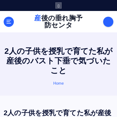
S
k
i
産後の垂れ胸予
p
防センタ
t
o
c
o
2人の子供を授乳で育てた私が
n
t
産後のバスト下垂で気づいた
e
こと
n
t
Home
2人の子供を授乳で育てた私が産後