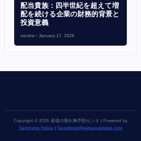
配当貴族：四半世紀を超えて増
配を続ける企業の財務的背景と
投資意義
varsha
January 17, 2026
Copyright © 2026 産後の垂れ胸予防センタ | Powered by
Taremune-Yobou
|
Guestpost@geniusupdates.com