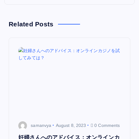
n
a
Related Posts
v
i
g
a
t
i
o
samanvya
August 8, 2023
0 Comments
妊婦さんへのアドバイス：オンラインカ