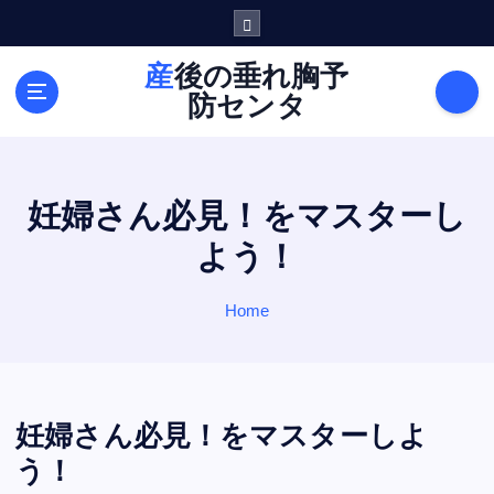
S
k
i
産後の垂れ胸予
p
防センタ
t
o
c
o
妊婦さん必見！をマスターし
n
t
よう！
e
n
Home
t
妊婦さん必見！をマスターしよ
う！