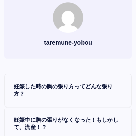
taremune-yobou
P
妊娠した時の胸の張り方ってどんな張り
o
方？
s
妊娠中に胸の張りがなくなった！もしかし
t
て、流産！？