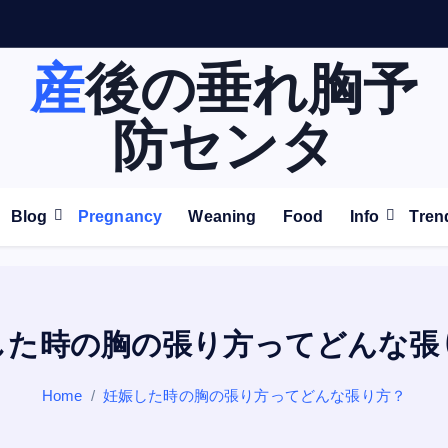
世
紀
を
超
え
て
増
産後の垂れ胸予
防センタ
Blog
Pregnancy
Weaning
Food
Info
Tren
した時の胸の張り方ってどんな張
Home
妊娠した時の胸の張り方ってどんな張り方？