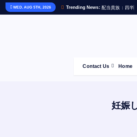
S
Trending News:
配
当
貴
族
：
四
半
WED. AUG 5TH, 2026
k
i
p
t
o
c
o
Contact Us
Home
n
t
e
n
t
妊娠