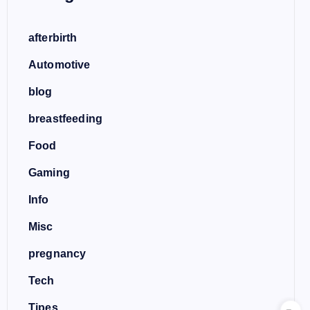
afterbirth
Automotive
blog
breastfeeding
Food
Gaming
Info
Misc
pregnancy
Tech
Tipes