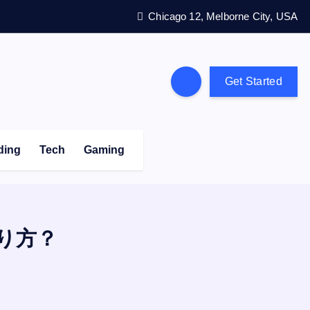
Chicago 12, Melborne City, USA
Get Started
ding
Tech
Gaming
り方？