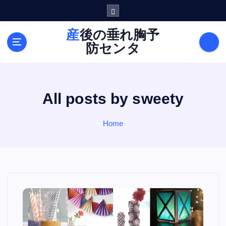
S
k
i
産後の垂れ胸予
p
防センタ
t
o
c
o
All posts by sweety
n
t
e
Home
n
t