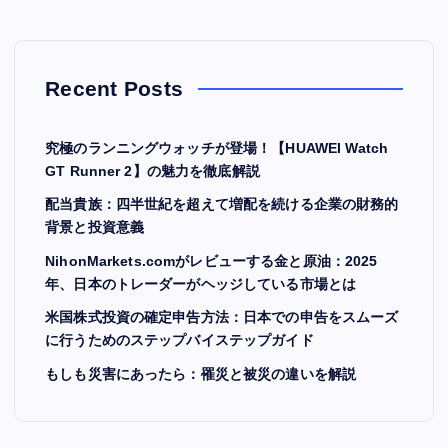
p
a
Recent Posts
g
究極のランニングウォッチが登場！【HUAWEI Watch
i
GT Runner 2】の魅力を徹底解説
配当貴族：四半世紀を超えて増配を続ける企業の財務的
n
背景と投資意義
a
NihonMarkets.comがレビューする金と原油：2025
年、日本のトレーダーがヘッジしている市場とは
t
米国株式投資の確定申告方法：日本での申告をスムーズ
に行うためのステップバイステップガイド
i
もしも災害にあったら：罹災と被災の違いを解説
o