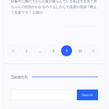
妊娠中に胸の下からお腹が膨らんでいる私は大丈夫？赤
ちゃんの性別がわかるの？もしかして流産の兆候？教え
て先輩ママ！ お腹の…
1
…
8
9
10
P
o
Search
s
t
Search
s