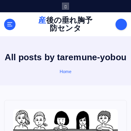
S
k
i
産後の垂れ胸予
p
防センタ
t
o
c
o
All posts by taremune-yobou
n
t
e
Home
n
t