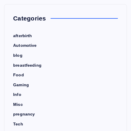
n
Categories
afterbirth
Automotive
blog
breastfeeding
Food
Gaming
Info
Misc
pregnancy
Tech